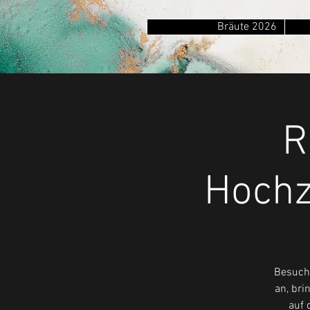
Bräute 2026
R
Hochz
Besuche
an, bri
auf 