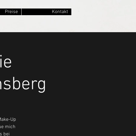
Preise
Kontakt
ie
nsberg
 Make-Up
eue mich
s bei